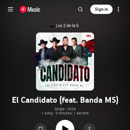
Sign in
Los 2 de la S
El Candidato (feat. Banda MS)
Single
 • 
2024
1 song
•
3 minutes, 1 second