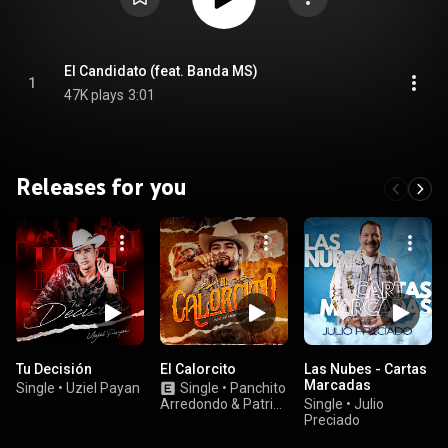
El Candidato (feat. Banda MS)
1
47K plays
3:01
Releases for you
Tu Decisión
El Calorcito
Las Nubes - Cartas
Marcadas
Single
•
Uziel Payan
Single
•
Panchito
Arredondo & Patria
Single
•
Julio
Chica
Preciado