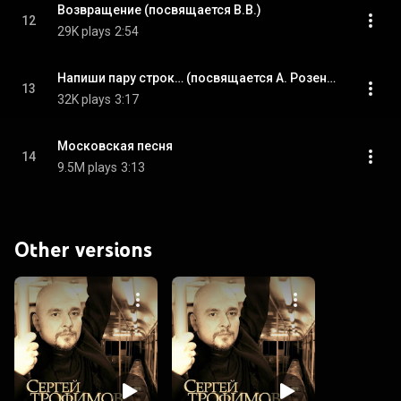
Возвращение (посвящается В.В.)
12
29K plays
2:54
Напиши пару строк… (посвящается А. Розенбауму)
13
32K plays
3:17
Московская песня
14
9.5M plays
3:13
Other versions