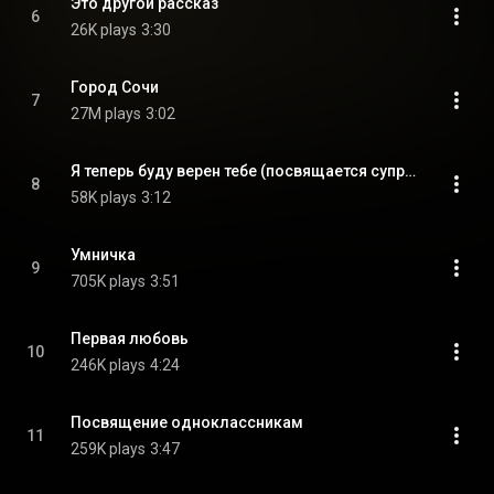
Это другой рассказ
6
26K plays
3:30
Город Сочи
7
27M plays
3:02
Я теперь буду верен тебе (посвящается супруге)
8
58K plays
3:12
Умничка
9
705K plays
3:51
Первая любовь
10
246K plays
4:24
Посвящение одноклассникам
11
259K plays
3:47