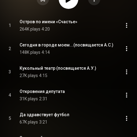
Остров по имени «Счастье»
1
264K plays
4:20
Сегодня в городе моем...(посвящается А.С.)
2
148K plays
4:14
Кукольный театр (посвящается А.У.)
3
27K plays
4:15
Откровения депутата
4
31K plays
2:31
Да здравствует футбол
5
67K plays
3:21