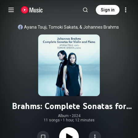
Sign in
Ayana Tsuji, Tomoki Sakata, & Johannes Brahms
Brahms: Complete Sonatas for
Violin and Piano
Album
 • 
2024
11 songs
•
1 hour, 12 minutes