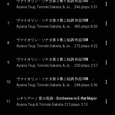
ヴァイオリン・ソナタ第２番イ長調 作品100　第３楽章 アレグレット・グラツィオーソ - Sonata for Violin and Piano in A Major, Op.100 - III. Allegretto grazioso
6
Ayana Tsuji, Tomoki Sakata, & Johannes Brahms
246 plays
5:31
ヴァイオリン・ソナタ第３番ニ短調 作品108　第１楽章 アレグロ - Sonata for Violin and Piano in D minor, Op.108 - I. Allegro
7
Ayana Tsuji, Tomoki Sakata, & Johannes Brahms
385 plays
8:20
ヴァイオリン・ソナタ第３番ニ短調 作品108　第２楽章 アダージョ - Sonata for Violin and Piano in D minor, Op.108 - II. Adagio
8
Ayana Tsuji, Tomoki Sakata, & Johannes Brahms
272 plays
4:22
ヴァイオリン・ソナタ第３番ニ短調 作品108　第３楽章 ウン・ポコ・プレスト・エ・コン・センティメント - Sonata for Violin and Piano in D minor, Op.108 - III. Un poco presto e con sentimento
9
Ayana Tsuji, Tomoki Sakata, & Johannes Brahms
230 plays
2:57
ヴァイオリン・ソナタ第３番ニ短調 作品108　第４楽章 プレスト・アジタート - Sonata for Violin and Piano in D minor, Op.108 - IV. Presto agitato
10
Ayana Tsuji, Tomoki Sakata, & Johannes Brahms
248 plays
5:36
シチリアーノ 変ホ長調 - Sicilienne in E-flat Major
11
Ayana Tsuji & Tomoki Sakata
213 plays
3:15