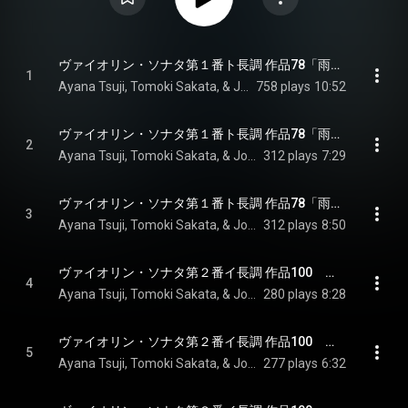
ヴァイオリン・ソナタ第１番ト長調 作品78「雨の歌」　第１楽章 ヴィヴァーチェ・マ・ノン・トロッポ - Sonata for Violin and Piano in G Major, Op.78 - I. Vivace ma non troppo
1
Ayana Tsuji, Tomoki Sakata, & Johannes Brahms
758 plays
10:52
ヴァイオリン・ソナタ第１番ト長調 作品78「雨の歌」　第２楽章 アダージョ - Sonata for Violin and Piano in G Major, Op.78 - II. Adagio
2
Ayana Tsuji, Tomoki Sakata, & Johannes Brahms
312 plays
7:29
ヴァイオリン・ソナタ第１番ト長調 作品78「雨の歌」　第３楽章 アレグロ・モルト・モデラート - Sonata for Violin and Piano in G Major, Op.78 - III. Allegro molto moderato
3
Ayana Tsuji, Tomoki Sakata, & Johannes Brahms
312 plays
8:50
ヴァイオリン・ソナタ第２番イ長調 作品100　第１楽章 アレグロ・アマービレ - Sonata for Violin and Piano in A Major, Op.100 - I. Allegro amabile
4
Ayana Tsuji, Tomoki Sakata, & Johannes Brahms
280 plays
8:28
ヴァイオリン・ソナタ第２番イ長調 作品100　第２楽章 アンダンテ・トランクィロ‐ヴィヴァーチェ - Sonata for Violin and Piano in A Major, Op.100 - II. Andante tranquillo - Vivace
5
Ayana Tsuji, Tomoki Sakata, & Johannes Brahms
277 plays
6:32