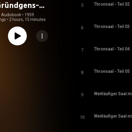
ründgens-
Thronsaal - Teil 02
5
enierung 1959)
Audiobook
 • 
1959
ngs
•
2 hours, 15 minutes
Thronsaal - Teil 03
6
Thronsaal - Teil 04
7
Thronsaal - Teil 05
8
Weitläufiger Saal m
9
Weitläufiger Saal m
10