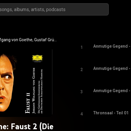
Johann Wolfgang von Goethe, Gustaf Gründgens, Fritz Wagner, Ullrich Haupt, Volker Brandt, Ella Büchi, Eduard Marks, Will Quadflieg, Gerhard Bünte, Rudolf Fenner, Hermann Schomberg, Ulrich Erfurth, Joseph Offenbach, Benno Gellenbeck, Herta-Maria Gessulat, Solveig Thomas, Maria Becker, Antje Weisgerber, Hannelore Koblentz, Kurt Langanke, Eugen Klimm, Elly Burgmer, Sebastian Fischer, Uwe Friedrichsen, Ludwig Linkmann, Margund Sommer, Hubert Hilten, Elisabeth Goebel, and Ursula Lillig
Anmutige Gegend - K
1
Anmutige Gegend - K
2
Anmutige Gegend - K
3
Thronsaal - Teil 01
4
e: Faust 2 (Die