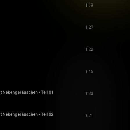
1:18
1:27
1:22
1:46
it Nebengeräuschen - Teil 01
1:33
it Nebengeräuschen - Teil 02
1:21