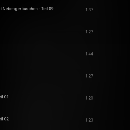
it Nebengeräuschen - Teil 09
1:37
1:27
1:44
1:27
il 01
1:20
il 02
1:23