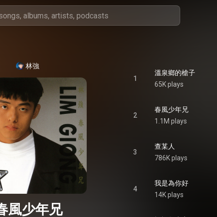
林強
溫泉鄉的槍子
1
65K plays
春風少年兄
2
1.1M plays
查某人
3
786K plays
我是為你好
4
14K plays
春風少年兄