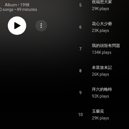
祝福您大家
Album
 • 
1998
5
29K plays
0 songs
•
49 minutes
花心大少爺
6
23K plays
我的頭殼有問題
7
134K plays
未當放未記
8
26K plays
拜六的晚時
9
92K plays
玉蘭花
10
29K plays