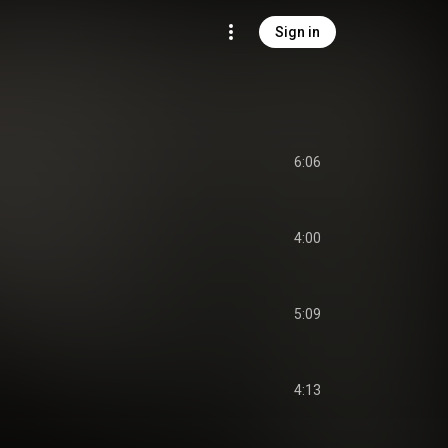
Sign in
6:06
4:00
5:09
4:13