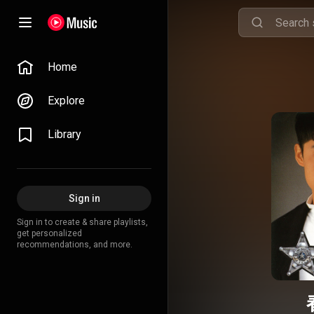
Home
Explore
Library
Sign in
Sign in to create & share playlists,
get personalized
recommendations, and more.