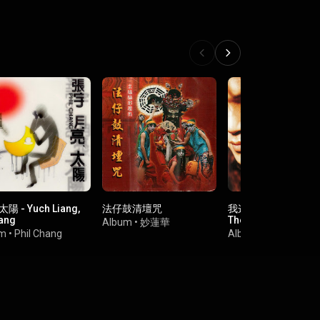
陽 - Yuch Liang,
法仔鼓清壇咒
我这个你不爱的人 - M
Yang
The One You Don't 
Album
•
妙蓮華
um
•
Phil Chang
Album
•
迪克牛仔