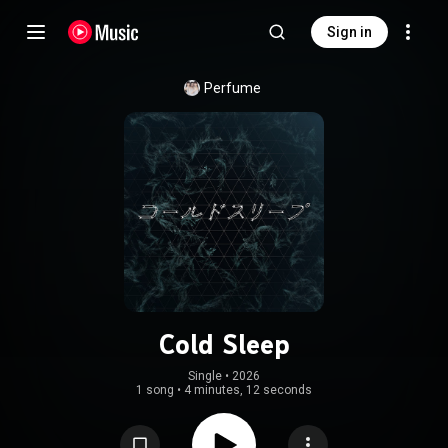
Sign in
Perfume
Cold Sleep
Single
 • 
2026
1 song
•
4 minutes, 12 seconds