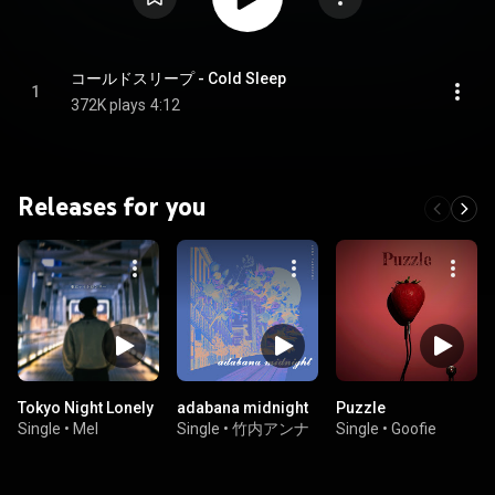
コールドスリープ - Cold Sleep
1
372K plays
4:12
Releases for you
Tokyo Night Lonely
adabana midnight
Puzzle
Single
•
Mel
Single
•
竹内アンナ
Single
•
Goofie