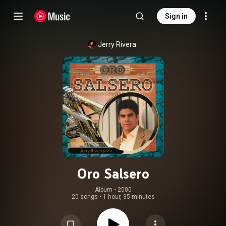
Sign in
Jerry Rivera
Oro Salsero
Album
 • 
2000
20 songs
•
1 hour, 35 minutes