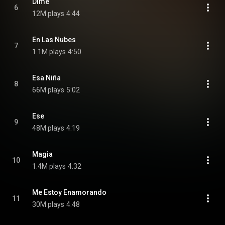
Dime
6
12M plays
4:44
En Las Nubes
7
1.1M plays
4:50
Esa Niña
8
66M plays
5:02
Ese
9
48M plays
4:19
Magia
10
1.4M plays
4:32
Me Estoy Enamorando
11
30M plays
4:48