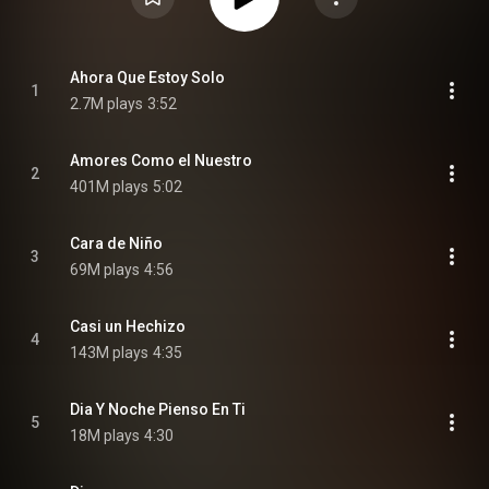
Ahora Que Estoy Solo
1
2.7M plays
3:52
Amores Como el Nuestro
2
401M plays
5:02
Cara de Niño
3
69M plays
4:56
Casi un Hechizo
4
143M plays
4:35
Dia Y Noche Pienso En Ti
5
18M plays
4:30