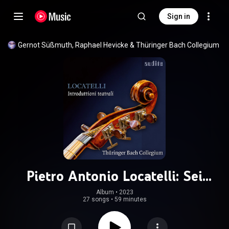
Sign in
Gernot Süßmuth
, 
Raphael Hevicke
 & 
Thüringer Bach Collegium
Pietro Antonio Locatelli: Sei
Introduttioni teatrali, Op. 4
Album
 • 
2023
27 songs
•
59 minutes