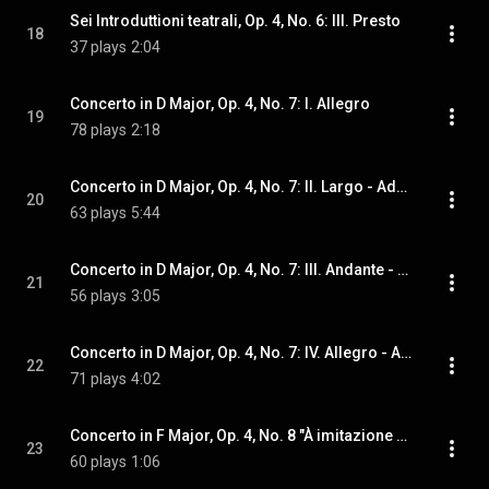
Sei Introduttioni teatrali, Op. 4, No. 6: III. Presto
18
37 plays
2:04
Concerto in D Major, Op. 4, No. 7: I. Allegro
19
78 plays
2:18
Concerto in D Major, Op. 4, No. 7: II. Largo - Adagio
20
63 plays
5:44
Concerto in D Major, Op. 4, No. 7: III. Andante - Adagio
21
56 plays
3:05
Concerto in D Major, Op. 4, No. 7: IV. Allegro - Andante
22
71 plays
4:02
Concerto in F Major, Op. 4, No. 8 "À imitazione de corni da Caccia": I. Grave -
23
60 plays
1:06