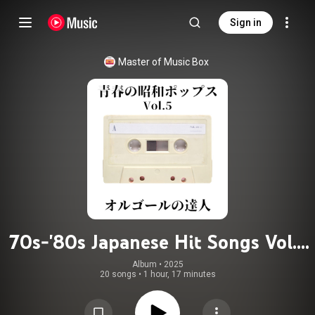
Sign in
Master of Music Box
70s-'80s Japanese Hit Songs Vol.5
[Music Box]
Album
 • 
2025
20 songs
•
1 hour, 17 minutes