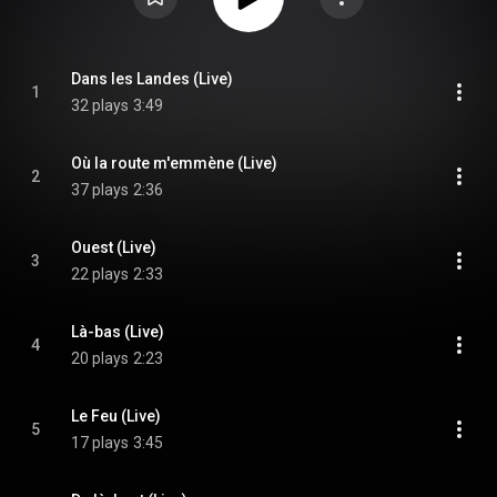
Dans les Landes (Live)
1
32 plays
3:49
Où la route m'emmène (Live)
2
37 plays
2:36
Ouest (Live)
3
22 plays
2:33
Là-bas (Live)
4
20 plays
2:23
Le Feu (Live)
5
17 plays
3:45