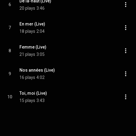
De là-haut (Live)
6
20 plays
3:46
En mer (Live)
7
18 plays
2:04
Femme (Live)
8
21 plays
3:05
Nos années (Live)
9
16 plays
4:02
Toi, moi (Live)
10
15 plays
3:43