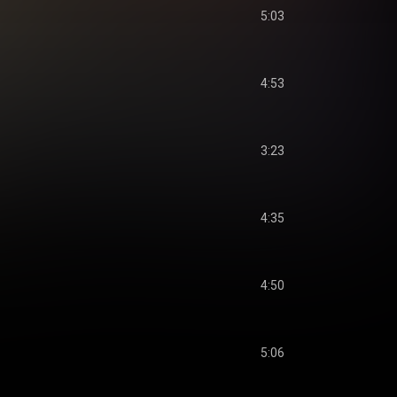
5:03
4:53
3:23
4:35
4:50
5:06