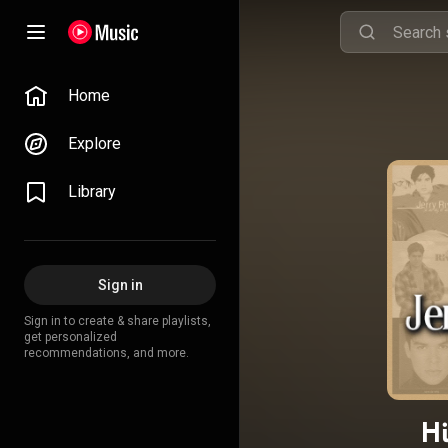
Home
Explore
Library
Sign in
Sign in to create & share playlists,
get personalized
recommendations, and more.
Hi