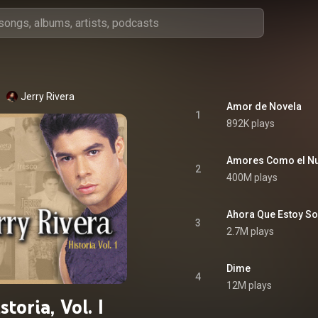
Jerry Rivera
Amor de Novela
1
892K plays
Amores Como el N
2
400M plays
Ahora Que Estoy So
3
2.7M plays
Dime
4
12M plays
storia, Vol. I