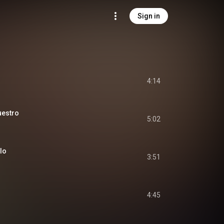
Sign in
4:14
uestro
5:02
lo
3:51
4:45