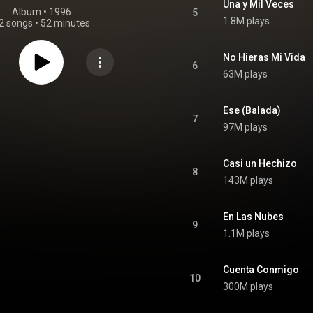
Una y Mil Veces
Album
 • 
1996
5
1.8M plays
2 songs
•
52 minutes
No Hieras Mi Vida
6
63M plays
Ese (Balada)
7
97M plays
Casi un Hechizo
8
143M plays
En Las Nubes
9
1.1M plays
Cuenta Conmigo
10
300M plays