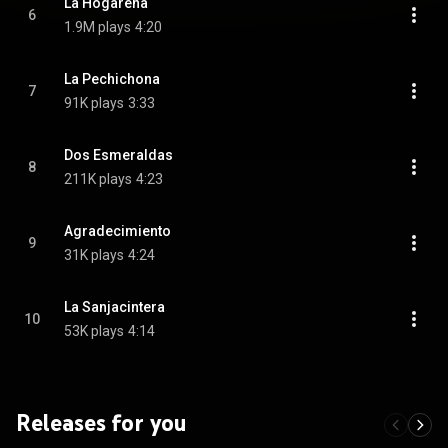
La Hogareña
6
1.9M plays
4:20
La Pechichona
7
91K plays
3:33
Dos Esmeraldas
8
211K plays
4:23
Agradecimiento
9
31K plays
4:24
La Sanjacintera
10
53K plays
4:14
Releases for you