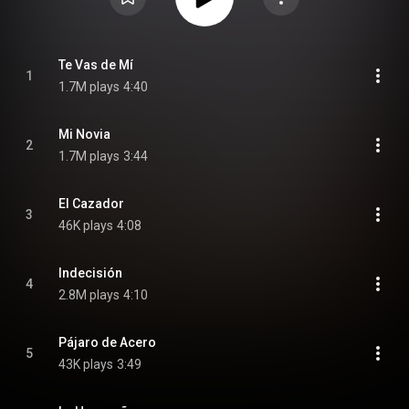
Te Vas de Mí
1
1.7M plays
4:40
Mi Novia
2
1.7M plays
3:44
El Cazador
3
46K plays
4:08
Indecisión
4
2.8M plays
4:10
Pájaro de Acero
5
43K plays
3:49