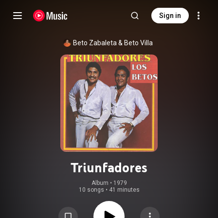
Sign in
Beto Zabaleta
 & 
Beto Villa
Triunfadores
Album
 • 
1979
10 songs
•
41 minutes