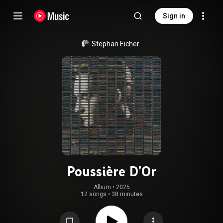
Sign in
Stephan Eicher
Poussière D’Or
Album
 • 
2025
12 songs
•
38 minutes