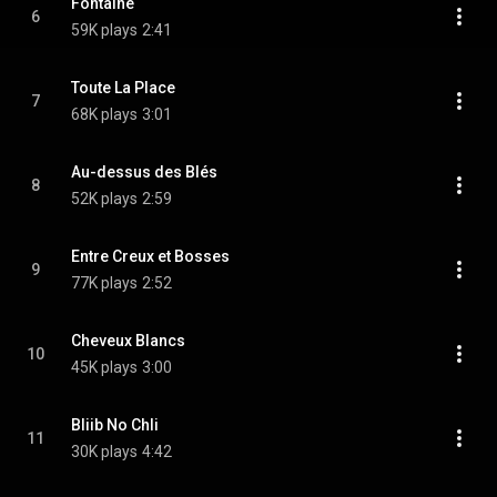
Fontaine
6
59K plays
2:41
Toute La Place
7
68K plays
3:01
Au-dessus des Blés
8
52K plays
2:59
Entre Creux et Bosses
9
77K plays
2:52
Cheveux Blancs
10
45K plays
3:00
Bliib No Chli
11
30K plays
4:42