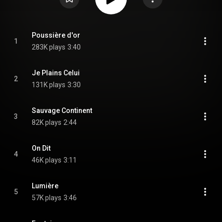
Poussière d'or
1
283K plays
3:40
Je Plains Celui
2
131K plays
3:30
Sauvage Continent
3
82K plays
2:44
On Dit
4
46K plays
3:11
Lumière
5
57K plays
3:46