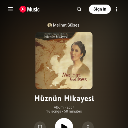
Sign in
Melihat Gülses
Hüznün Hikayesi
Album
 • 
2004
16 songs
•
58 minutes