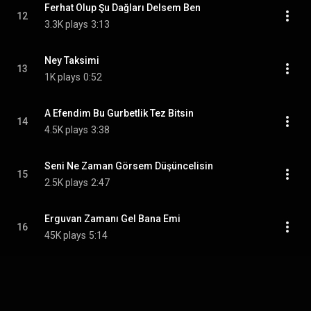
Ferhat Olup Şu Dağları Delsem Ben
12
3.3K plays
3:13
Ney Taksimi
13
1K plays
0:52
A Efendim Bu Gurbetlik Tez Bitsin
14
4.5K plays
3:38
Seni Ne Zaman Görsem Düşüncelisin
15
2.5K plays
2:47
Erguvan Zamanı Gel Bana Emi
16
45K plays
5:14