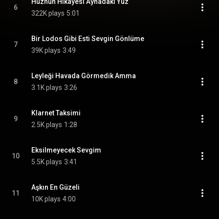
Hüznün Hikayesi Aynadaki Yüz
6
322K plays
5:01
Bir Lodos Gibi Esti Sevgin Gönlüme
7
39K plays
3:49
Leyleği Havada Görmedik Amma
8
3.1K plays
3:26
Klarnet Taksimi
9
2.5K plays
1:28
Eksilmeyecek Sevgim
10
5.5K plays
3:41
Aşkın En Güzeli
11
10K plays
4:00