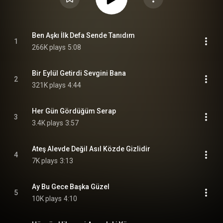
Ben Aşkı İlk Defa Sende Tanıdım
1
266K plays
5:08
Bir Eylül Getirdi Sevgini Bana
2
321K plays
4:44
Her Gün Gördüğüm Serap
3
3.4K plays
3:57
Ateş Alevde Değil Asıl Közde Gizlidir
4
7K plays
3:13
Ay Bu Gece Başka Güzel
5
10K plays
4:10