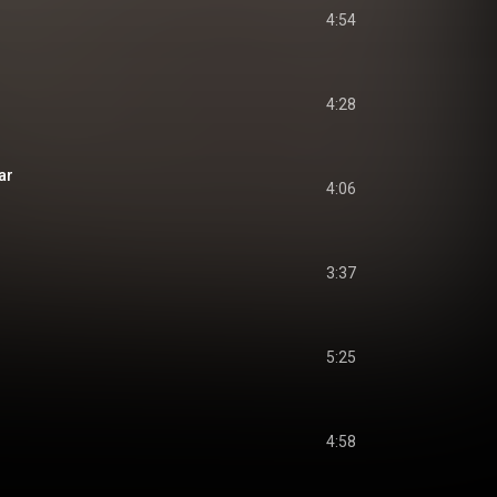
4:54
4:28
ar
4:06
3:37
5:25
4:58