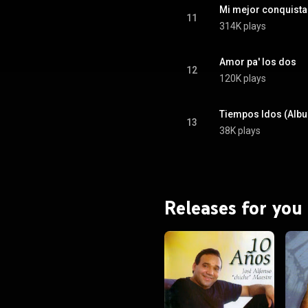
Mi mejor conquista
11
314K plays
Amor pa' los dos
12
120K plays
Tiempos Idos (Albu
13
38K plays
Releases for you