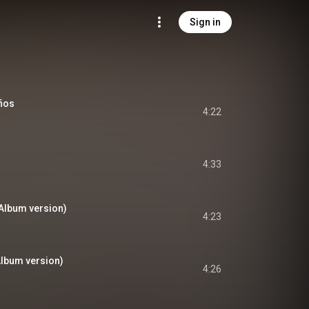
Sign in
eños
4:22
4:33
(Album version)
4:23
Album version)
4:26