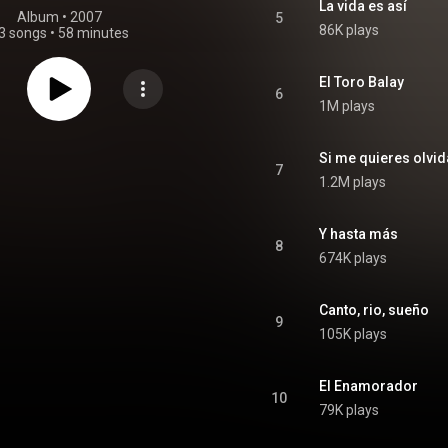
La vida es así
Album
 • 
2007
5
86K plays
3 songs
•
58 minutes
El Toro Balay
6
1M plays
Si me quieres olvid
7
1.2M plays
Y hasta más
8
674K plays
Canto, rio, sueño
9
105K plays
El Enamorador
10
79K plays