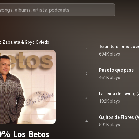
o Zabaleta
 & 
Goyo Oviedo
Te pinto en mis su
1
694K plays
Pase lo que pase
2
461K plays
La reina del swing 
3
192K plays
Gajitos de Flores (
4
591K plays
0% Los Betos