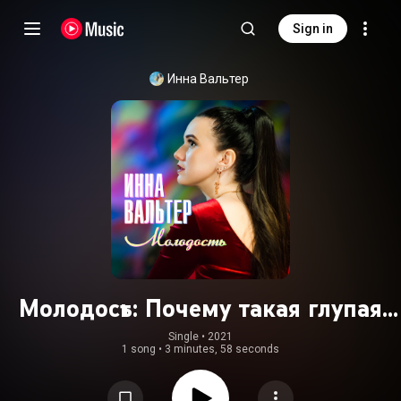
Sign in
Инна Вальтер
Молодость: Почему такая глупая
молодость?
Single
 • 
2021
1 song
•
3 minutes, 58 seconds