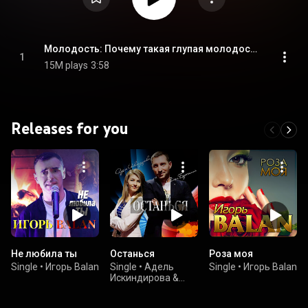
Молодость: Почему такая глупая молодость?
1
15M plays
3:58
Releases for you
Не любила ты
Останься
Роза моя
Single
•
Игорь Balan
Single
•
Адель
Single
•
Игорь Balan
Искиндирова &
Роман Бережной