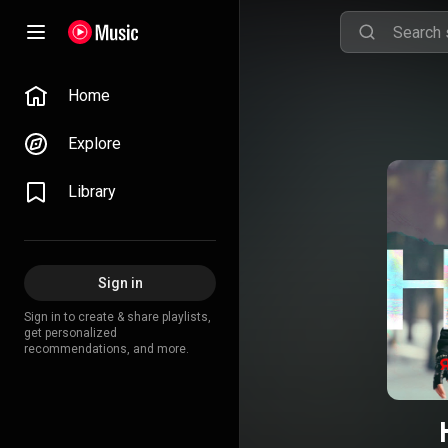
Home
Explore
Library
Sign in
Sign in to create & share playlists,
get personalized
recommendations, and more.