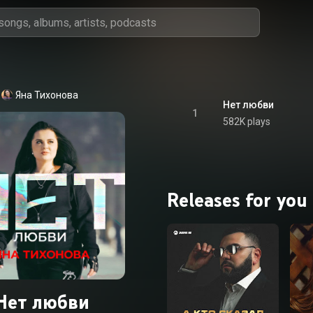
Яна Тихонова
Нет любви
1
582K plays
Releases for you
Нет любви