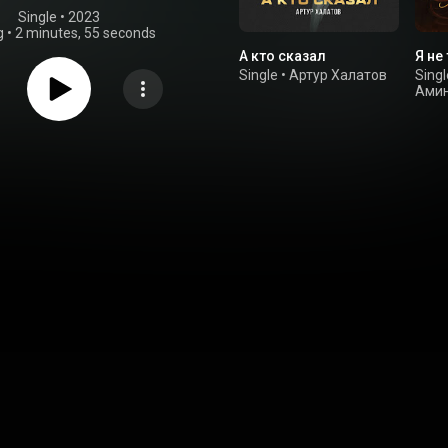
Single
 • 
2023
g
•
2 minutes, 55 seconds
А кто сказал
Я не
Single
•
Артур Халатов
Singl
Амин