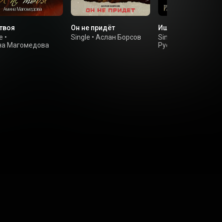
 твоя
Он не придёт
Ищу тебя
e
•
Single
•
Аслан Борсов
Single
•
а Магомедова
Руслан и Расул
Тхакумашевы