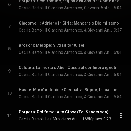
Porpora: Semiramide, regina dell'Assiria: Come nave in ria tempesta
6
Cecilia Bartoli, Il Giardino Armonico, Giovanni Antonini, and Nicola Porpora
5:04
Giacomelli: Adriano in Siria: Mancare o Dio mi sento
7
Cecilia Bartoli, Il Giardino Armonico, & Giovanni Antonini
9:37
Broschi: Merope: Si, traditor tu sei
8
Cecilia Bartoli, Il Giardino Armonico, & Giovanni Antonini
6:04
Caldara: La morte d'Abel: Questi al cor finora ignoti
9
Cecilia Bartoli, Il Giardino Armonico, & Giovanni Antonini
5:04
Hasse: Marc' Antonio e Cleopatra: Signor, la tua speranza - Dio trono, impero a Dio (Ed. Wiesend)
10
Cecilia Bartoli, Il Giardino Armonico, & Giovanni Antonini
5:54
Porpora: Polifemo: Alto Giove (Ed. Sanderson)
11
Cecilia Bartoli, Les Musiciens du Prince-Monaco, Gianluca Capuano, and Nicola Porpora
168K plays
9:23