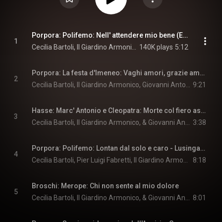
Porpora: Polifemo: Nell' attendere mio bene (Ed. Sanderson)
1
Cecilia Bartoli, Il Giardino Armonico, Giovanni Antonini, and Nicola Porpora
140K plays
5:12
Porpora: La festa d'Imeneo: Vaghi amori, grazie amate (Ed. Sanderson)
2
Cecilia Bartoli, Il Giardino Armonico, Giovanni Antonini, and Nicola Porpora
9:21
Hasse: Marc' Antonio e Cleopatra: Morte col fiero aspetto (Ed. Wiesend)
3
Cecilia Bartoli, Il Giardino Armonico, & Giovanni Antonini
3:38
Porpora: Polifemo: Lontan dal solo e caro - Lusingato dalla speme (Ed. Sanderson)
4
Cecilia Bartoli, Pier Luigi Fabretti, Il Giardino Armonico, Giovanni Antonini, and Nicola Porpora
8:18
Broschi: Merope: Chi non sente al mio dolore
5
Cecilia Bartoli, Il Giardino Armonico, & Giovanni Antonini
8:01