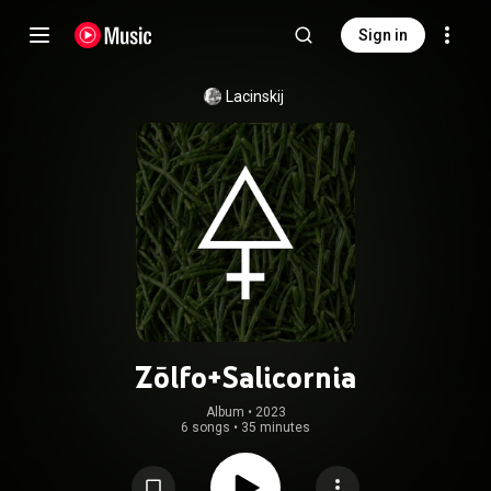
Sign in
Lacinskij
Zōlfo+Salicornia
Album
 • 
2023
6 songs
•
35 minutes