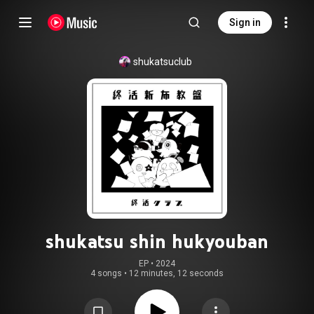
Sign in
shukatsuclub
shukatsu shin hukyouban
EP
 • 
2024
4 songs
•
12 minutes, 12 seconds