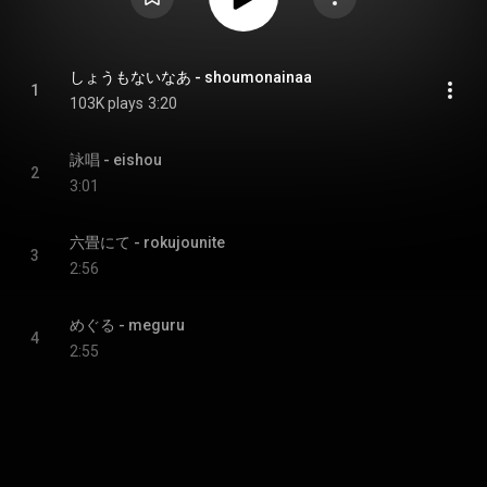
しょうもないなあ - shoumonainaa
1
103K plays
3:20
詠唱 - eishou
2
3:01
六畳にて - rokujounite
3
2:56
めぐる - meguru
4
2:55