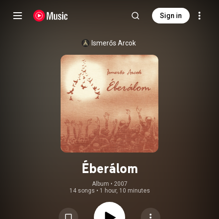
Sign in
Ismerős Arcok
Éberálom
Album
 • 
2007
14 songs
•
1 hour, 10 minutes