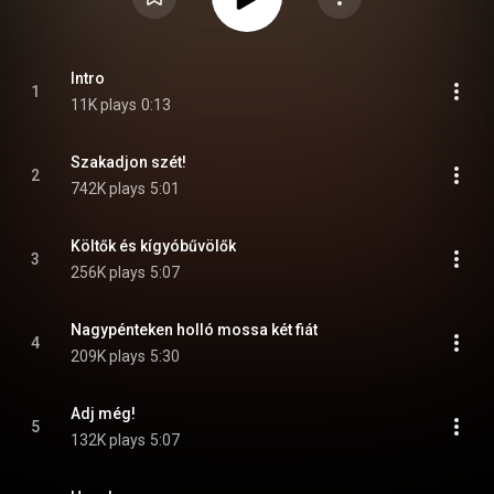
Intro
1
11K plays
0:13
Szakadjon szét!
2
742K plays
5:01
Költők és kígyóbűvölők
3
256K plays
5:07
Nagypénteken holló mossa két fiát
4
209K plays
5:30
Adj még!
5
132K plays
5:07