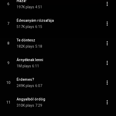
Haza!
6
197K plays
4:51
Édesanyám rózsafája
7
517K plays
6:15
Te döntesz
8
182K plays
5:18
Árnyéknak lenni
9
1M plays
6:11
Érdemes?
10
249K plays
6:07
Angyalból ördög
11
310K plays
7:29