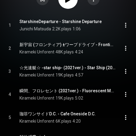
StarshineDeparture - Starshine Departure
1
Junichi Matsuda
2.2K plays
1:06
新宇宙 (フロンティア) ±ワープドライブ - Frontier Warpdrive
2
Kirameki Unforent
48K plays
4:24
☆光速艇☆ -star ship- (2021ver.) - Star Ship (2021 Ver.)
3
Kirameki Unforent
19K plays
4:57
瞬間、フロレセント (2021ver.) - Fluorescent Moment (2021 Ver.)
4
Kirameki Unforent
19K plays
5:02
珈菲ワンサイドD.C. - Cafe Oneside D.C.
5
Kirameki Unforent
6K plays
4:20