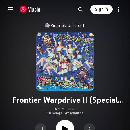
Sign in
Kirameki Unforent
Frontier Warpdrive II (Special
Edition)
Album
 • 
2021
10 songs
•
42 minutes