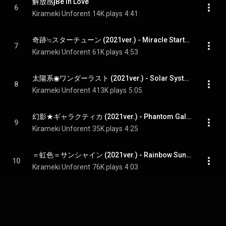
解放感∫Be in Love
6
Kirameki Unforent
14K plays
4:41
奇跡≒スターチューン (2021ver.) - Miracle Startune (2021 Ver.)
7
Kirameki Unforent
61K plays
4:53
太陽系◉ワンダーラスト (2021ver.) - Solar System Wanderlust (2021 Ver.)
8
Kirameki Unforent
413K plays
5:05
幻影★ギャラクティカ (2021ver.) - Phantom Galactica (2021 Ver.)
9
Kirameki Unforent
35K plays
4:25
＝虹色＝サンシャイン (2021ver.) - Rainbow Sunshine (2021 Ver.)
10
Kirameki Unforent
76K plays
4:03