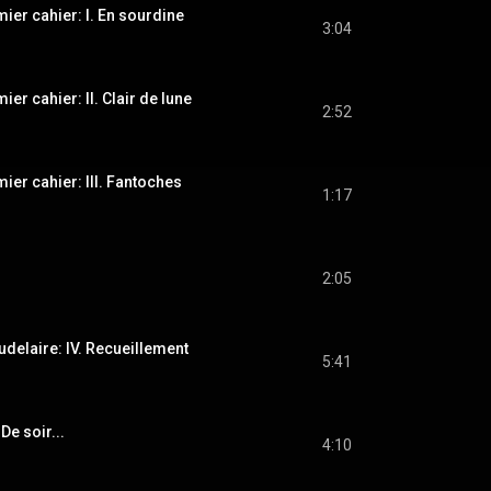
mier cahier: I. En sourdine
3:04
ier cahier: II. Clair de lune
2:52
ier cahier: III. Fantoches
1:17
2:05
delaire: IV. Recueillement
5:41
De soir...
4:10