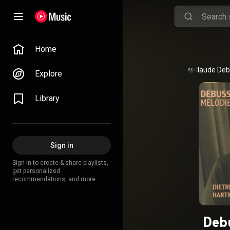
Home
Claude De
Explore
Library
Sign in
Sign in to create & share playlists,
get personalized
recommendations, and more.
Debu