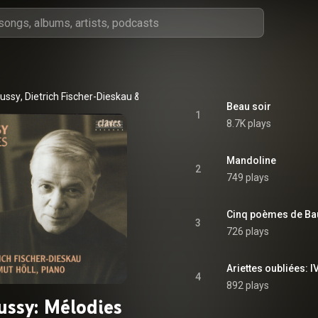
bussy
, 
Dietrich Fischer-Dieskau
 & 
Hartmut Höll
Beau soir
1
8.7K plays
Mandoline
2
749 plays
Cinq poèmes de Baude
3
726 plays
Ariettes oubliées: I
4
892 plays
ssy: Mélodies