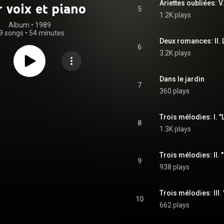
Ariettes oubliées: V
 voix et piano
5
1.2K plays
Album
 • 
1989
9 songs
•
54 minutes
Deux romances: II.
6
3.2K plays
Dans le jardin
7
360 plays
Trois mélodies: I. "L
8
1.3K plays
Trois mélodies: II. "
9
938 plays
Trois mélodies: III.
10
662 plays