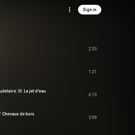
Sign in
2:33
1:21
laire: III. Le jet d'eau
6:13
V. Chevaux de bois
3:09