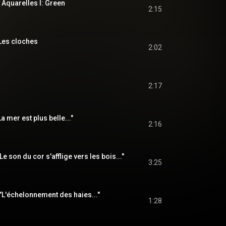
. Aquarelles I: Green
2:15
 Les cloches
2:02
2:17
a mer est plus belle..."
2:16
Le son du cor s'afflige vers les bois..."
3:25
 "L'échelonnement des haies..."
1:28