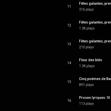
Fêtes galantes, pre
11
316 plays
Fêtes galantes, prem
12
1.3K plays
Fêtes galantes, prem
13
210 plays
Fleur des blés
14
1.3K plays
Cinq poèmes de Bau
15
891 plays
Proses lyriques: IV. 
16
113 plays