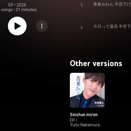
青春みれん 半音下
EP
 • 
2026
5
6 songs
•
21 minutes
今日って最高 半音
6
Other versions
Seishun miren
EP
•
Yuito Nakamura