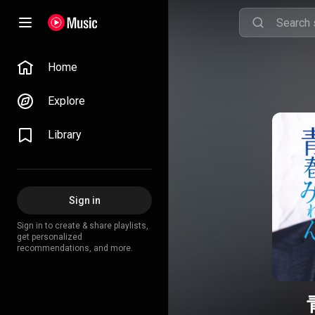
Home
Explore
Library
Sign in
Sign in to create & share playlists,
get personalized
recommendations, and more.