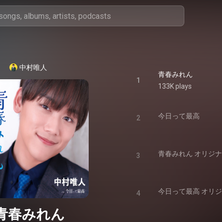
中村唯人
青春みれん
1
133K plays
今日って最高
2
青春みれん オリジ
3
今日って最高 オリ
4
青春みれん