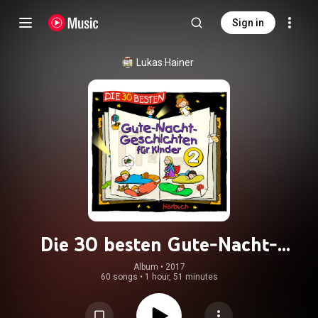
Sign in
Lukas Hainer
Die 30 besten Gute-Nacht-
Geschichten für Kinder 2
Album
 • 
2017
60 songs
•
1 hour, 51 minutes