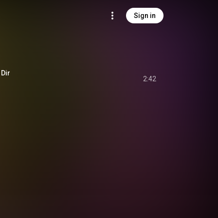
Sign in
 Dir
2:42