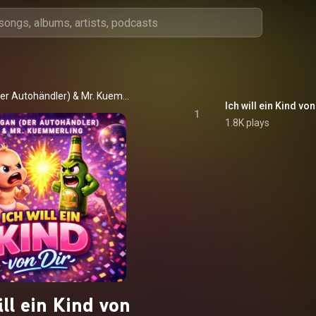
er Autohändler)
 & 
Mr. Kuemmerling
Ich will ein Kind von
1
1.8K plays
ill ein Kind von