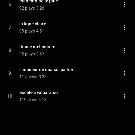
mademoiselle joue
6
92 plays
3:26
la ligne claire
7
85 plays
4:51
douce mélancolie
8
95 plays
3:57
l'honneur de quanah parker
9
117 plays
3:38
escale à valparaiso
10
119 plays
4:13