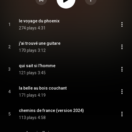
le voyage du phoenix
1
274 plays
4:31
j'ai trouvé une guitare
2
170 plays
3:12
qui sait si l'homme
3
121 plays
3:45
la belle au bois couchant
4
171 plays
4:19
chemins de france (version 2024)
5
113 plays
4:58