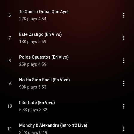
Te Quiero Oqual Que Ayer
6
27K plays
4:54
Este Castigo (En Vivo)
7
13K plays
5:59
Polos Opuestos (En Vivo)
8
25K plays
4:59
No Ha Sido Facil (En Vivo)
9
99K plays
5:53
Interlude (En Vivo)
10
5.8K plays
3:32
Monchy & Alexandra (Intro #2 Live)
11
3.2K plays
0:49