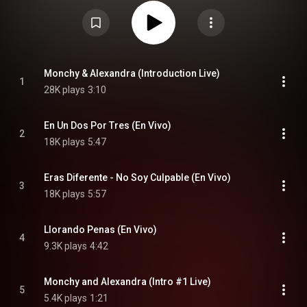
concert in a venue called Bellas Artes in Puerto Rico. A concert film was
also released on DVD. From Wikipedia (
https://en.wikipedia.org/wiki/En_Vivo...
) under Creative Commons
Attribution CC-BY-SA 3.0 (
https://creativecommons.org/licenses/...
)
Monchy & Alexandra (Introduction Live)
1
28K plays
3:10
En Un Dos Por Tres (En Vivo)
2
18K plays
5:47
Eras Diferente - No Soy Culpable (En Vivo)
3
18K plays
5:57
Llorando Penas (En Vivo)
4
9.3K plays
4:42
Monchy and Alexandra (Intro #1 Live)
5
5.4K plays
1:21