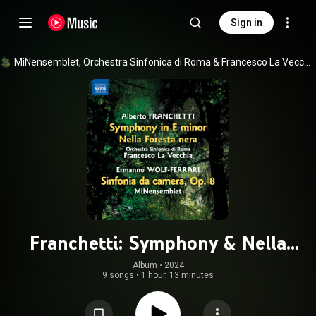
Sign in
MiNensemblet
, 
Orchestra Sinfonica di Roma
 & 
Francesco La Vecchia
Franchetti: Symphony & Nella
Foresta Nera - Wolf-Ferrari:
Album
 • 
2024
9 songs
•
1 hour, 13 minutes
Sinfonia da camera