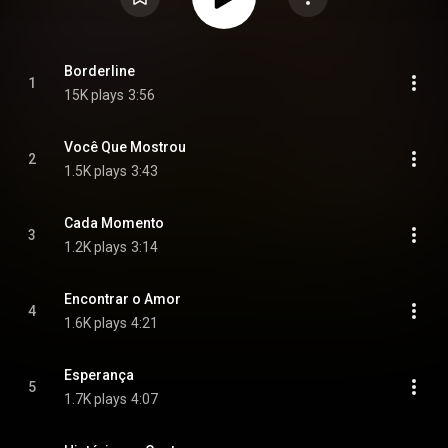
Borderline
1
15K plays
3:56
Você Que Mostrou
2
1.5K plays
3:43
Cada Momento
3
1.2K plays
3:14
Encontrar o Amor
4
1.6K plays
4:21
Esperança
5
1.7K plays
4:07