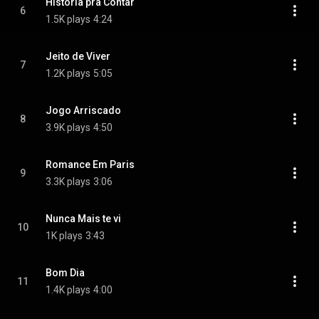
História pra Contar
6
1.5K plays
4:24
Jeito de Viver
7
1.2K plays
5:05
Jogo Arriscado
8
3.9K plays
4:50
Romance Em Paris
9
3.3K plays
3:06
Nunca Mais te vi
10
1K plays
3:43
Bom Dia
11
1.4K plays
4:00