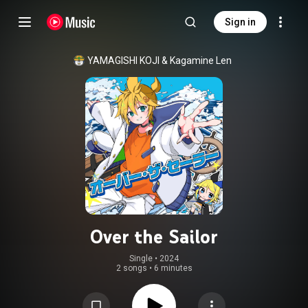
Sign in
YAMAGISHI KOJI
 & 
Kagamine Len
Over the Sailor
Single
 • 
2024
2 songs
•
6 minutes