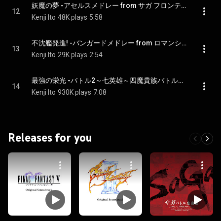
妖魔の夢 -アセルスメドレー from サガ フロンティア (Orchestra Version) - The Mystics' Dream: Asellus's Medley from SaGa Frontier (Orchestral Version)
12
Kenji Ito
48K plays
5:58
不沈艦発進! -バンガードメドレー from ロマンシング サ･ガ3 (Orchestra Version) - Full Speed Ahead!: Vanguard's Medley from Romancing SaGa 3 (Orchestral Version)
13
Kenji Ito
29K plays
2:54
最強の栄光 -バトル2～七英雄～四魔貴族バトルメドレー from ロマンシング サ･ガ1～3 (Orchestra Version) - Ultimate Glory: Encounter with The Seven Heroes and Four Sinistrals Battle Medley from Romancing Saga 1-3 (Orchestral Version)
14
Kenji Ito
930K plays
7:08
Releases for you