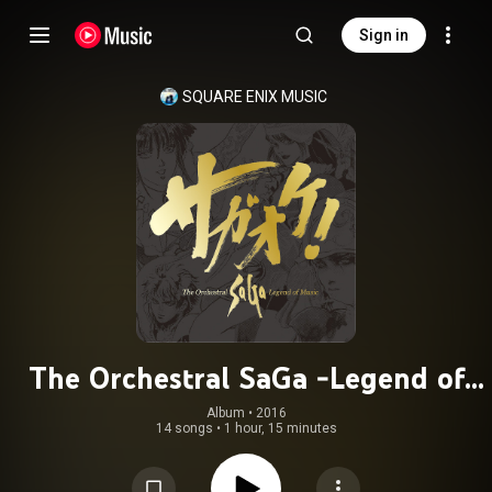
Sign in
SQUARE ENIX MUSIC
The Orchestral SaGa -Legend of
Music-
Album
 • 
2016
14 songs
•
1 hour, 15 minutes