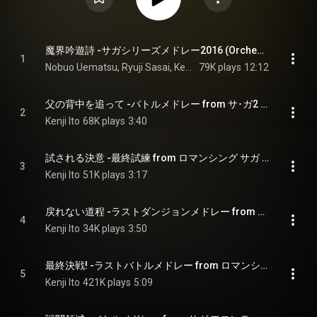
魔界吟遊詩 -サガシリーズメドレー2016 (Orchestra Version) - The Minstrel's Refrain: SaGa Series Medley 2016 (Orchestral Version)
1
Nobuo Uematsu, Ryuji Sasai, Kenji Ito, and Masashi Hamauzu
79K plays
12:12
父の背中を追って -バトルメドレー from サ･ガ2 秘宝伝説 (Orchestra Version) - In My Father's Footsteps: Battle Medley from Final Fantasy Legend II
2
Kenji Ito
68K plays
3:40
試される決意 -最終試練 from ロマンシング サガ -ミンストレルソング～皇帝出陣 from ロマンシング サ･ガ2 メドレー (Orchestra Version) - We All Are Tested: The Ultimate Trial from Romancing SaGa / The Emperor's March from Romancing SaGa 2 Medley (Orchestral Version)
3
Kenji Ito
51K plays
3:17
戻れない道程 -ラストダンジョンメドレー from ロマンシング サ･ガ1～3 (Orchestra Version) - No Turning Back: Final Dungeon Medley from Romancing SaGa 1-3
4
Kenji Ito
34K plays
3:50
最終決戦! -ラストバトルメドレー from ロマンシング サ･ガ1～3 (Orchestra Version) - Here and Now: Final Battle Medley from Romancing SaGa 1-3
5
Kenji Ito
421K plays
5:09