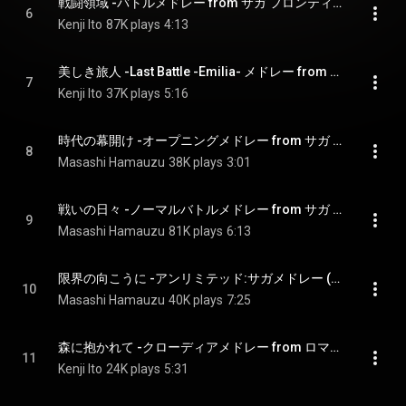
戦闘領域 -バトルメドレー from サガ フロンティア (Orchestra Version) - Fields of Valor: Battle Medley from SaGa Frontier (Orchestral Version)
6
Kenji Ito
87K plays
4:13
美しき旅人 -Last Battle -Emilia- メドレー from サガ フロンティア (Orchestra Version) - The Bewitching Traveler: -Last Battle- Emelia Medley from SaGa Frontier (Orchestral Version)
7
Kenji Ito
37K plays
5:16
時代の幕開け -オープニングメドレー from サガ フロンティア2 (Orchestra Version) - The Curtain Rises: Opening Medley from SaGa Frontier 2 (Orchestral Version)
8
Masashi Hamauzu
38K plays
3:01
戦いの日々 -ノーマルバトルメドレー from サガ フロンティア2 (Orchestra Version) - Days of Strife: Feldschlacht Medley from SaGa Frontier 2 (Orchestral Version)
9
Masashi Hamauzu
81K plays
6:13
限界の向こうに -アンリミテッド:サガメドレー (Orchestra Version) - Beyond Limits: Unlimited Saga Medley (Orchestral Version)
10
Masashi Hamauzu
40K plays
7:25
森に抱かれて -クローディアメドレー from ロマンシング サガ -ミンストレルソング (Orchestra Version) - In the Mazewood's Arms: Claudia's Medley from Romancing SaGa (Orchestral Version)
11
Kenji Ito
24K plays
5:31