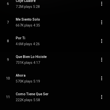
Coje Cuadre
6
7.2M plays
5:28
Me Siento Solo
7
667K plays
4:35
Por Ti
8
4.6M plays
4:26
Que Bien Lo Hiciste
9
731K plays
4:17
Ahora
10
570K plays
5:19
Como Tiene Que Ser
11
222K plays
5:58