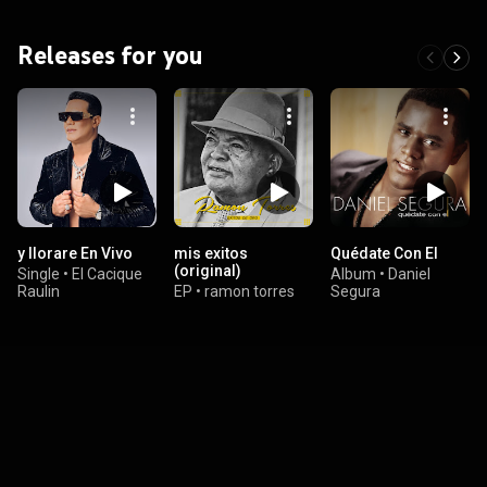
Releases for you
y llorare En Vivo
mis exitos
Quédate Con El
(original)
Single
•
El Cacique
Album
•
Daniel
Raulin
EP
•
ramon torres
Segura