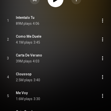
Intentalo Tu
1
89M plays
4:06
Como Me Duele
2
4.1M plays
3:45
Carta De Verano
3
39M plays
4:03
Cloussop
4
2.5M plays
3:40
Me Voy
5
1.6M plays
3:30