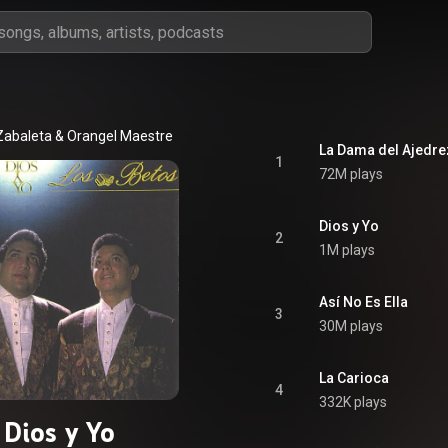
Zabaleta
 & 
Orangel Maestre
La Dama del Ajedre
1
72M plays
Dios y Yo
2
1M plays
Así No Es Ella
3
30M plays
La Carioca
4
332K plays
Dios y Yo