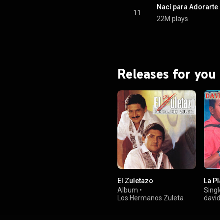
Nací para Adorarte
11
22M plays
Releases for you
El Zuletazo
La Pl
Album
•
Singl
Los Hermanos Zuleta
david