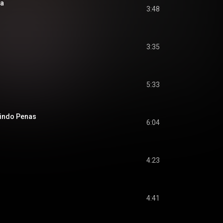
sa
3:48
3:35
5:33
rindo Penas
6:04
4:23
4:41