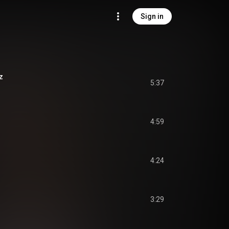
Sign in
z
5:37
4:59
4:24
3:29