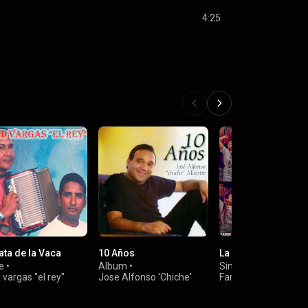
4:25
ata de la Vaca
10 Años
La Pastillita
e
•
Album
•
Single
•
Karen Lizar
 vargas "el rey"
Jose Alfonso 'Chiche'
Farid Ortiz
Maestre