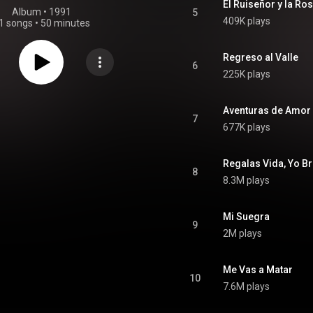
El Ruiseñor y la Ro
Album
 • 
1991
5
409K plays
1 songs
•
50 minutes
Regreso al Valle
6
225K plays
Aventuras de Amor
7
677K plays
Regalas Vida, Yo B
8
8.3M plays
Mi Suegra
9
2M plays
Me Vas a Matar
10
7.6M plays