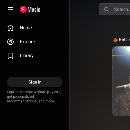
Home
Beto 
Explore
Library
Sign in
Sign in to create & share playlists,
get personalized
recommendations, and more.