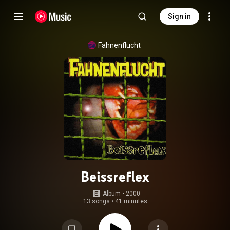
Sign in
Fahnenflucht
Beissreflex
Album
 • 
2000
13 songs
•
41 minutes