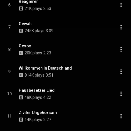
Reagieren
6
21K plays
2:53
Gewalt
7
245K plays
3:09
Gesox
8
20K plays
2:23
Willkommen in Deutschland
9
814K plays
3:51
Hausbesetzer Lied
10
48K plays
4:22
Ziviler Ungehorsam
11
14K plays
2:27