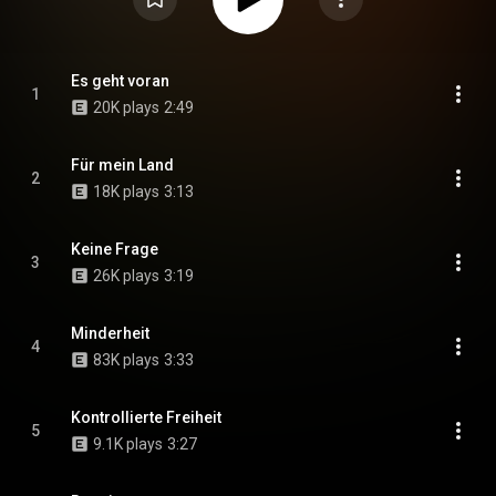
Es geht voran
1
20K plays
2:49
Für mein Land
2
18K plays
3:13
Keine Frage
3
26K plays
3:19
Minderheit
4
83K plays
3:33
Kontrollierte Freiheit
5
9.1K plays
3:27