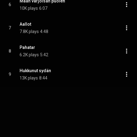
Maan varjoisan puolen
6
10K plays
6:07
Aallot
7
7.8K plays
4:48
Pahatar
8
6.2K plays
5:42
Hukkunut sydän
9
13K plays
8:44