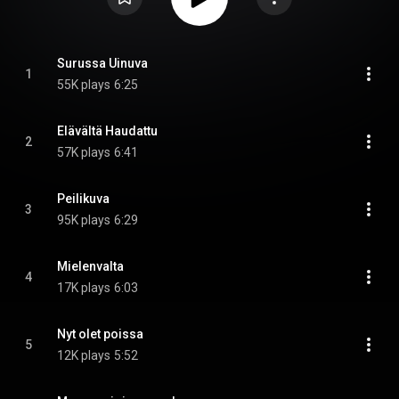
Surussa Uinuva
1
55K plays
6:25
Elävältä Haudattu
2
57K plays
6:41
Peilikuva
3
95K plays
6:29
Mielenvalta
4
17K plays
6:03
Nyt olet poissa
5
12K plays
5:52