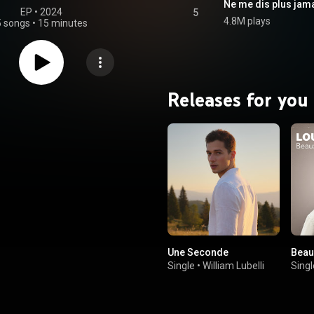
Ne me dis plus jam
EP
 • 
2024
5
4.8M plays
5 songs
•
15 minutes
Releases for you
Une Seconde
Beau
Single
•
William Lubelli
Singl