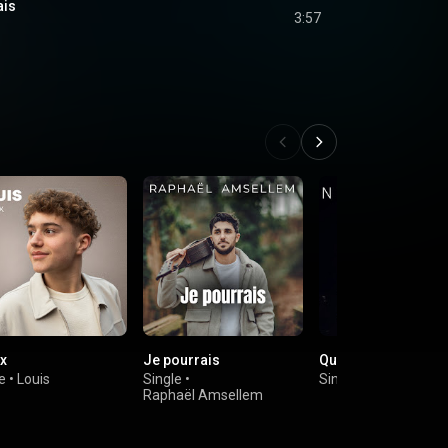
ais
3:57
x
Je pourrais
Quelqu'un de mieux
e
•
Louis
Single
•
Single
•
Nick Mallen
Raphaël Amsellem