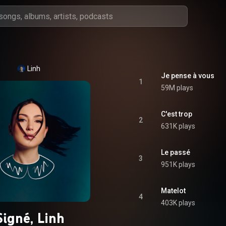
Linh
Je pense à vous
1
59M plays
C'est trop
2
631K plays
Le passé
3
951K plays
Matelot
4
403K plays
Signé, Linh