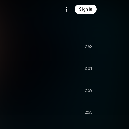
Sign in
2:53
3:01
2:59
2:55