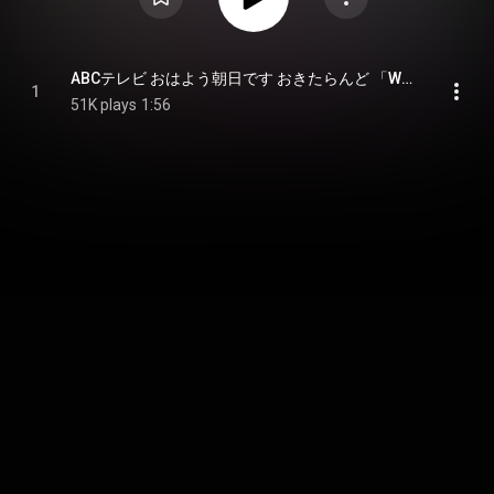
ABCテレビ おはよう朝日です おきたらんど 「WA・HA・HA・NO・HA！」 - ABCTV OHAYOUASAHIDESU OKITALAND　WA・HA・HA・NO・HA！
1
51K plays
1:56