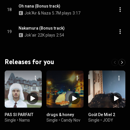
Oh nana (Bonus track)
18
Jok'Air & Naza
5.7M plays
3:17
Nakamura (Bonus track)
19
Jok'air
22K plays
2:54
Releases for you
PAS SI PARFAIT
drugs & honey
Goût De Miel 2
Single
•
Nams
Single
•
Candy Nov
Single
•
JODY