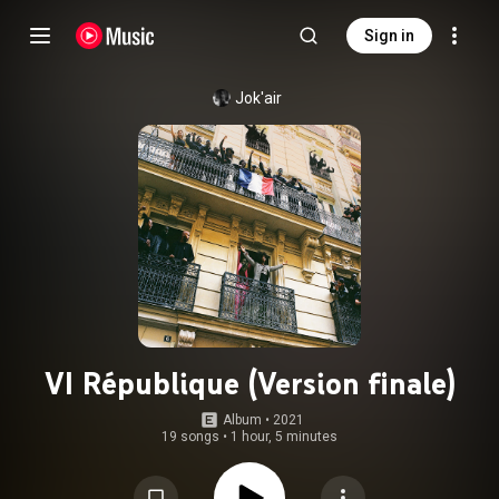
Sign in
Jok'air
VI République (Version finale)
Album
 • 
2021
19 songs
•
1 hour, 5 minutes