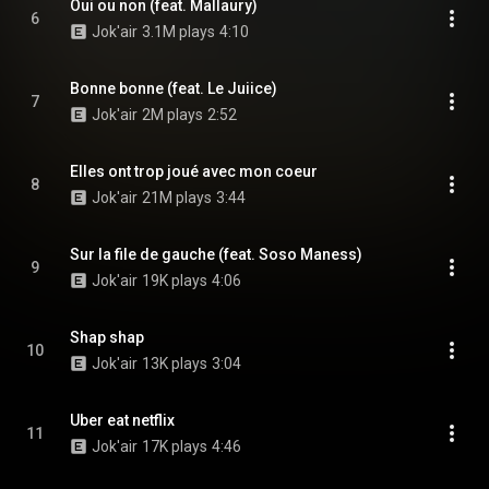
Oui ou non (feat. Mallaury)
6
Jok'air
3.1M plays
4:10
Bonne bonne (feat. Le Juiice)
7
Jok'air
2M plays
2:52
Elles ont trop joué avec mon coeur
8
Jok'air
21M plays
3:44
Sur la file de gauche (feat. Soso Maness)
9
Jok'air
19K plays
4:06
Shap shap
10
Jok'air
13K plays
3:04
Uber eat netflix
11
Jok'air
17K plays
4:46