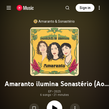
Sign in
Amaranto
 & 
Sonastério
Amaranto ilumina Sonastério (Ao
Vivo)
EP
 • 
2025
6 songs
•
21 minutes