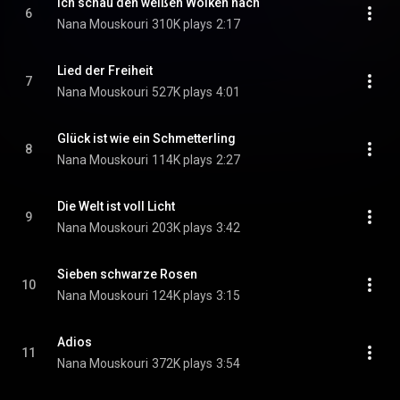
Ich schau den weißen Wolken nach
6
Nana Mouskouri
310K plays
2:17
Lied der Freiheit
7
Nana Mouskouri
527K plays
4:01
Glück ist wie ein Schmetterling
8
Nana Mouskouri
114K plays
2:27
Die Welt ist voll Licht
9
Nana Mouskouri
203K plays
3:42
Sieben schwarze Rosen
10
Nana Mouskouri
124K plays
3:15
Adios
11
Nana Mouskouri
372K plays
3:54