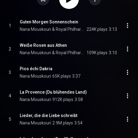
Guten Morgen Sonnenschein
1
Nana Mouskouri & Royal Philharmonic Orchestra
224K plays
3:13
Weiße Rosen aus Athen
2
Nana Mouskouri & Royal Philharmonic Orchestra
109K plays
3:10
Pios échi Dakria
3
Nana Mouskouri
65K plays
3:37
La Provence (Du blühendes Land)
4
Nana Mouskouri
912K plays
3:58
Lieder, die die Liebe schreibt
5
Nana Mouskouri
2.9M plays
3:54