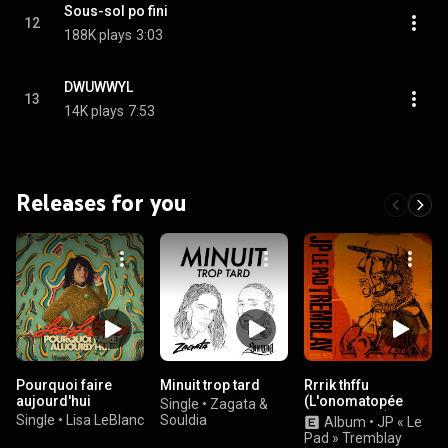
Sous-sol po fini
12
188K plays
3:03
DWUWWYL
13
14K plays
7:53
Releases for you
Pourquoi faire
Minuit trop tard
Rrrik thffu
aujourd'hui
(L'onomatopée
Single
•
Zagata &
d'un crachat)
Single
•
Lisa LeBlanc
Souldia
Album
•
JP « Le
Pad » Tremblay