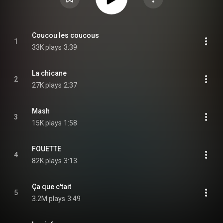
Coucou les coucous
1
33K plays
3:39
La chicane
2
27K plays
2:37
Mash
3
15K plays
1:58
FOUETTE
4
82K plays
3:13
Ça que c'tait
5
3.2M plays
3:49