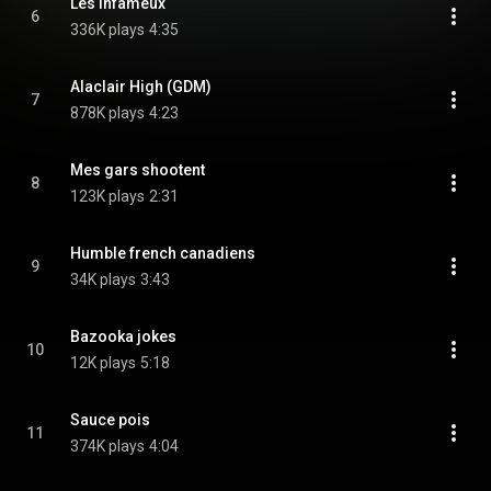
Les infameux
6
336K plays
4:35
Alaclair High (GDM)
7
878K plays
4:23
Mes gars shootent
8
123K plays
2:31
Humble french canadiens
9
34K plays
3:43
Bazooka jokes
10
12K plays
5:18
Sauce pois
11
374K plays
4:04