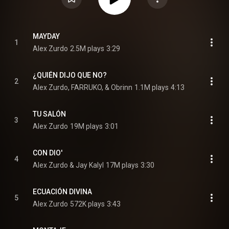
MAYDAY
1
Alex Zurdo
2.5M plays
3:29
¿QUIÉN DIJO QUE NO?
2
Alex Zurdo, FARRUKO, & Obrinn
1.1M plays
4:13
TU SALÓN
3
Alex Zurdo
19M plays
3:01
CON DIO'
4
Alex Zurdo & Jay Kalyl
17M plays
3:30
ECUACIÓN DIVINA
5
Alex Zurdo
572K plays
3:43