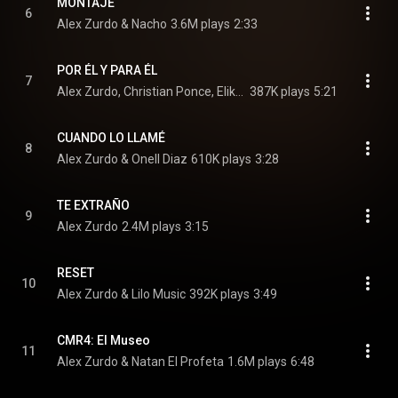
MONTAJE
6
Alex Zurdo & Nacho
3.6M plays
2:33
POR ÉL Y PARA ÉL
7
Alex Zurdo, Christian Ponce, Elikemusic, and CSHALOM
387K plays
5:21
CUANDO LO LLAMÉ
8
Alex Zurdo & Onell Diaz
610K plays
3:28
TE EXTRAÑO
9
Alex Zurdo
2.4M plays
3:15
RESET
10
Alex Zurdo & Lilo Music
392K plays
3:49
CMR4: El Museo
11
Alex Zurdo & Natan El Profeta
1.6M plays
6:48