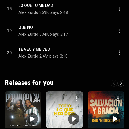
LO QUE TU ME DAS
18
Alex Zurdo
259K plays
2:48
QUE NO
19
Alex Zurdo
534K plays
3:17
TE VEO Y ME VEO
20
Alex Zurdo
2.4M plays
3:18
Releases for you