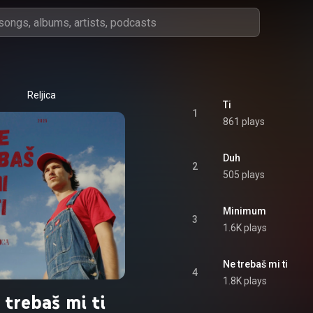
Reljica
Ti
1
861 plays
Duh
2
505 plays
Minimum
3
1.6K plays
Ne trebaš mi ti
4
1.8K plays
 trebaš mi ti