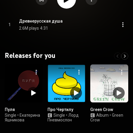
Древнерусская душа
1
2.6M plays
4:31
Releases for you
Пуля
Про Чертилу
Green Crow
Single
•
Екатерина
Single
•
Лорд
Album
•
Green
Яшникова
Пневмослон
Crow