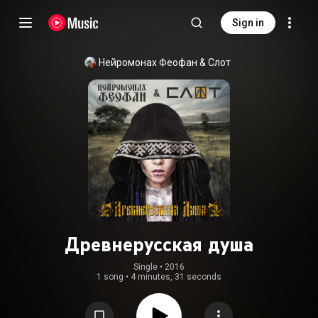
Sign in
Нейромонах Феофан & Слот
Древнерусская душа
Single
 • 
2016
1 song
•
4 minutes, 31 seconds