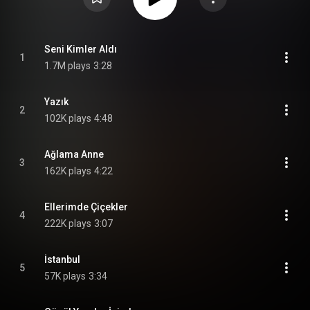
Seni Kimler Aldı
1
1.7M plays
3:28
Yazık
2
102K plays
4:48
Ağlama Anne
3
162K plays
4:22
Ellerimde Çiçekler
4
222K plays
3:07
İstanbul
5
57K plays
3:34