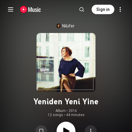
Sign in
Nilüfer
Yeniden Yeni Yine
Album
 • 
2016
12 songs
•
44 minutes