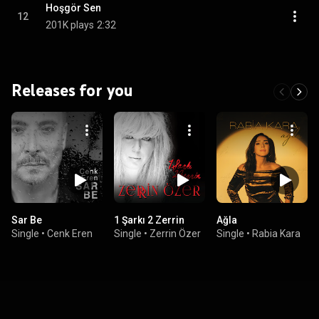
Hoşgör Sen
12
201K plays
2:32
Releases for you
Sar Be
1 Şarkı 2 Zerrin
Ağla
Single
•
Cenk Eren
Single
•
Zerrin Özer
Single
•
Rabia Kara