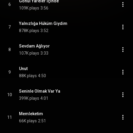
Gönül Yareler İçinde
6
109K plays
3:56
Yalnızlığa Hüküm Giydim
7
878K plays
3:52
Sevdam Ağlıyor
8
107K plays
3:33
Unut
9
88K plays
4:50
Seninle Olmak Var Ya
10
399K plays
4:01
Memleketim
11
66K plays
2:51