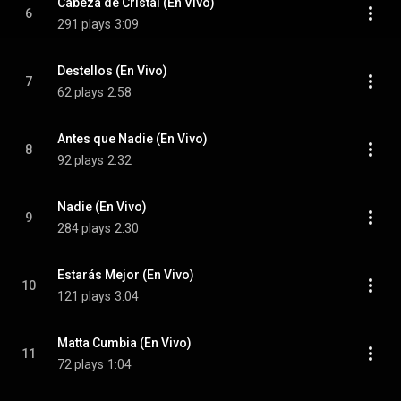
Cabeza de Cristal (En Vivo)
6
291 plays
3:09
Destellos (En Vivo)
7
62 plays
2:58
Antes que Nadie (En Vivo)
8
92 plays
2:32
Nadie (En Vivo)
9
284 plays
2:30
Estarás Mejor (En Vivo)
10
121 plays
3:04
Matta Cumbia (En Vivo)
11
72 plays
1:04