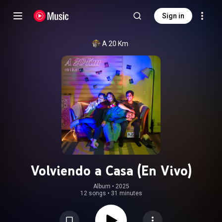
Sign in
A 20 Km
Volviendo a Casa (En Vivo)
Album
 • 
2025
12 songs
•
31 minutes