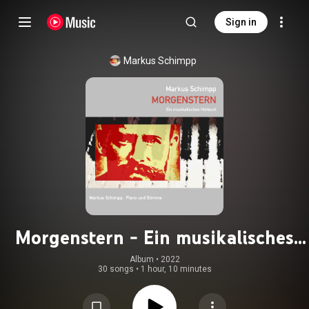
Sign in
Markus Schimpp
Morgenstern - Ein musikalisches
Hörbuch
Album
 • 
2022
30 songs
•
1 hour, 10 minutes