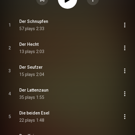
Der Schnupfen
1
57 plays
2:33
Der Hecht
2
13 plays
2:03
Der Seufzer
3
15 plays
2:04
Der Lattenzaun
4
35 plays
1:55
Die beiden Esel
5
22 plays
1:48