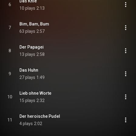
Das Knie
6
10 plays
2:13
Bim, Bam, Bum
7
63 plays
2:57
Der Papagei
8
13 plays
2:58
Das Huhn
9
27 plays
1:49
Lieb ohne Worte
10
15 plays
2:32
Der heroische Pudel
11
4 plays
2:02