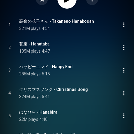
高嶺の花子さん - Takaneno Hanakosan
1
321M plays
4:54
花束 - Hanataba
2
135M plays
4:47
ハッピーエンド - Happy End
3
285M plays
5:15
クリスマスソング - Christmas Song
4
324M plays
5:41
はなびら - Hanabira
5
22M plays
4:40