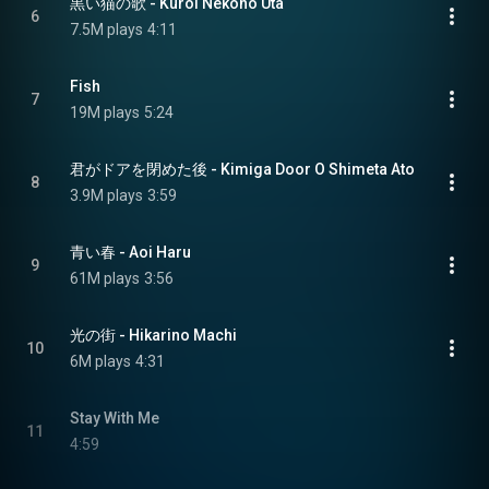
黒い猫の歌 - Kuroi Nekono Uta
6
7.5M plays
4:11
Fish
7
19M plays
5:24
君がドアを閉めた後 - Kimiga Door O Shimeta Ato
8
3.9M plays
3:59
青い春 - Aoi Haru
9
61M plays
3:56
光の街 - Hikarino Machi
10
6M plays
4:31
Stay With Me
11
4:59