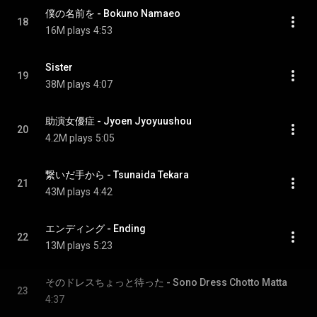
僕の名前を - Bokuno Namaeo
18
16M plays
4:53
Sister
19
38M plays
4:07
助演女優症 - Jyoen Jyoyuushou
20
4.2M plays
5:05
繋いだ手から - Tsunaida Tekara
21
43M plays
4:42
エンディング - Ending
22
13M plays
5:23
そのドレスちょっと待った - Sono Dress Chotto Matta
23
4:37