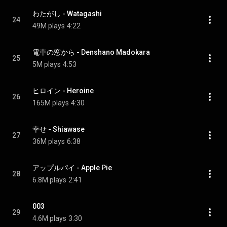
わたがし - Watagashi
24
49M plays
4:22
電車の窓から - Denshano Madokara
25
5M plays
4:53
ヒロイン - Heroine
26
165M plays
4:30
幸せ - Shiawase
27
36M plays
6:38
アップルパイ - Apple Pie
28
6.8M plays
2:41
003
29
4.6M plays
3:30