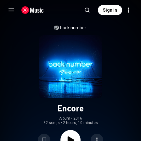
Sign in
back number
Encore
Album
 • 
2016
32 songs
•
2 hours, 10 minutes