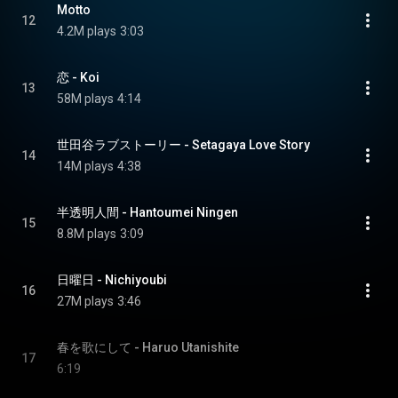
Motto
12
4.2M plays
3:03
恋 - Koi
13
58M plays
4:14
世田谷ラブストーリー - Setagaya Love Story
14
14M plays
4:38
半透明人間 - Hantoumei Ningen
15
8.8M plays
3:09
日曜日 - Nichiyoubi
16
27M plays
3:46
春を歌にして - Haruo Utanishite
17
6:19