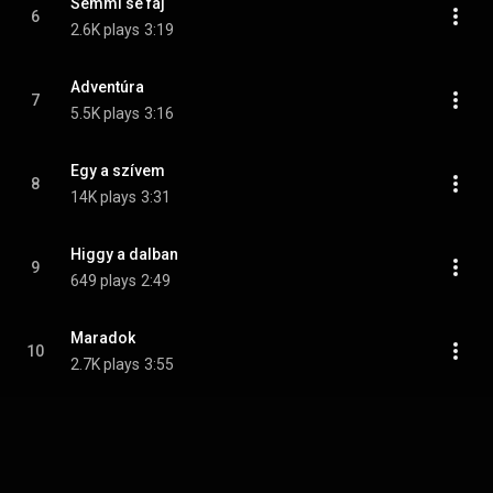
Semmi se fáj
6
2.6K plays
3:19
Adventúra
7
5.5K plays
3:16
Egy a szívem
8
14K plays
3:31
Higgy a dalban
9
649 plays
2:49
Maradok
10
2.7K plays
3:55