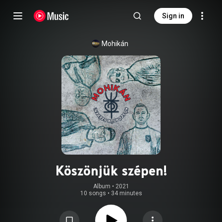
Sign in
Mohikán
Köszönjük szépen!
Album
 • 
2021
10 songs
•
34 minutes