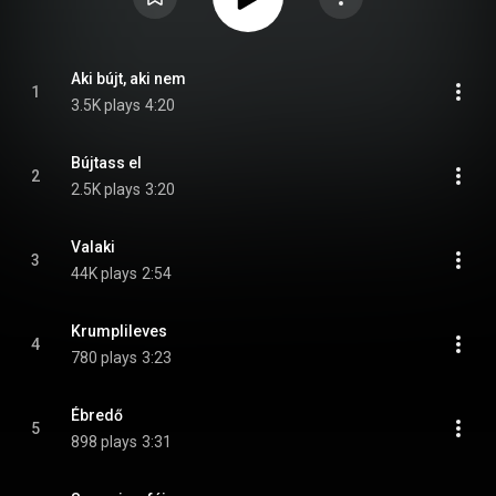
Aki bújt, aki nem
1
3.5K plays
4:20
Bújtass el
2
2.5K plays
3:20
Valaki
3
44K plays
2:54
Krumplileves
4
780 plays
3:23
Ébredő
5
898 plays
3:31